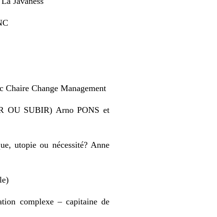
 La Javaness
ENC
ssec Chaire Change Management
NIR OU SUBIR) Arno PONS et
que, utopie ou nécessité? Anne
le)
tion complexe – capitaine de