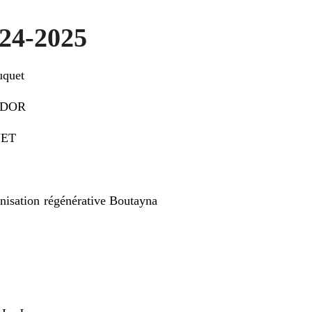
24-2025
uquet
JEDOR
UET
anisation régénérative Boutayna