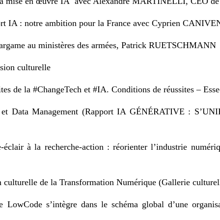
r la mise en œuvre IA avec Alexandre MARTINELLI, CEO de
ort IA : notre ambition pour la France avec Cyprien CANIV
wargame au ministères des armées, Patrick RUETSCHMANN
ion culturelle
mites de la #ChangeTech et #IA. Conditions de réussites – E
ch et Data Management (Rapport IA GÉNÉRATIVE : S’U
éclair à la recherche-action : réorienter l’industrie numéri
ulturelle de la Transformation Numérique (Gallerie culturel
LowCode s’intègre dans le schéma global d’une organisa