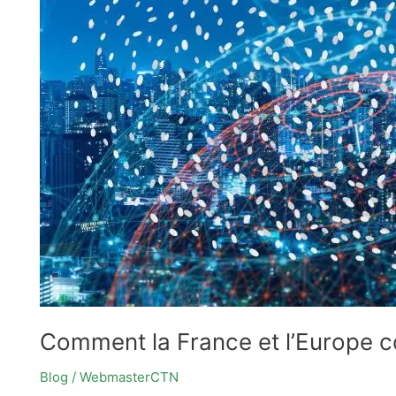
construisent
une
résilience
numérique
et
une
IA
de
confiance
Comment la France et l’Europe co
Blog
/
WebmasterCTN