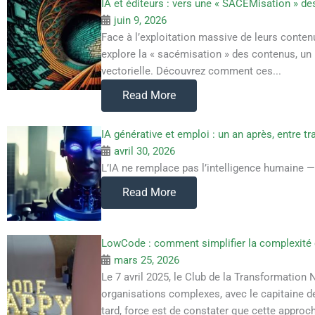
IA et éditeurs : vers une « SACEMisation » d
juin 9, 2026
Face à l’exploitation massive de leurs conten
explore la « sacémisation » des contenus, un m
vectorielle. Découvrez comment ces...
Read More
IA générative et emploi : un an après, entre t
avril 30, 2026
L’IA ne remplace pas l’intelligence humaine — e
Read More
LowCode : comment simplifier la complexité d
mars 25, 2026
Le 7 avril 2025, le Club de la Transformatio
organisations complexes, avec le capitaine de
tard, force est de constater que cette approch