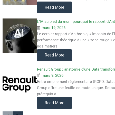
Read More
L’IA au pied du mur : pourquoi le rapport d’A
mars 19, 2026
Le dernier rapport d’Anthropic, « Impacts de l
performance théorique à une « zone rouge » de
nos métiers...
Read More
Renault Group : anatomie d’une Data transfor
mars 9, 2026
Entre empilement réglementaire (RGPD, Data A
Group offre une feuille de route unique. Retou
prérequis à...
Read More