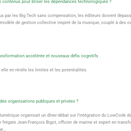
es contenus pour briser les dépendances technologiques ?
us par les Big Tech sans compensation, les éditeurs doivent dépasser
odèle de gestion collective inspiré de la musique, couplé à des outi
ransformation accélérée et nouveaux défis cognitifs
lle en révèle les limites et les potentialités.
es organisations publiques et privées ?
n Numérique organisait un dîner-débat sur l’intégration du LowCode
 frégate Jean-François Bigot, officier de marine et expert en trans
e...