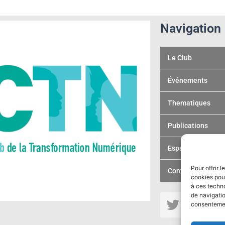
Navigation
Le Club
Événements
Thematiques
Publications
Espace membre
Pour offrir 
Contact
cookies pour
à ces techn
T
L
de navigatio
consentement
w
i
s
i
n