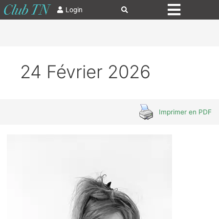
Login
24 Février 2026
Imprimer en PDF
Vers
une
véritable
transformation
numérique
responsable
?
Avec