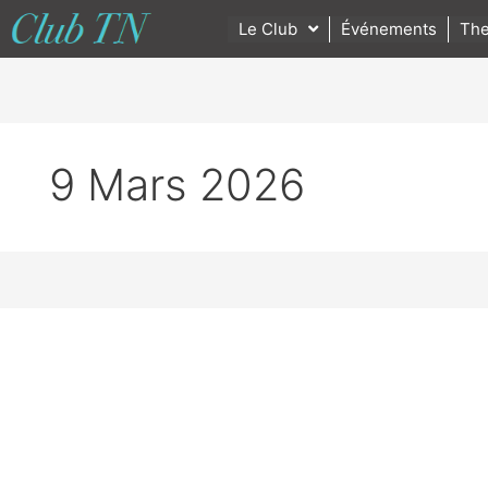
Le Club
Événements
The
9 Mars 2026
Renault
Group
:
anatomie
d’une