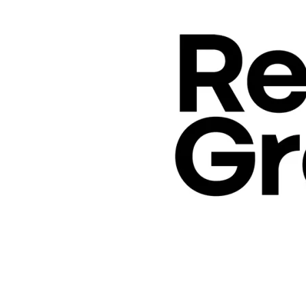
Data
transformation
radicale