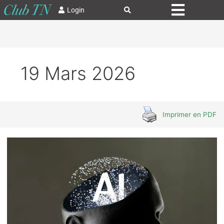
Login
19 Mars 2026
Imprimer en PDF
L’IA
au
pied
du
mur
:
pourquoi
le