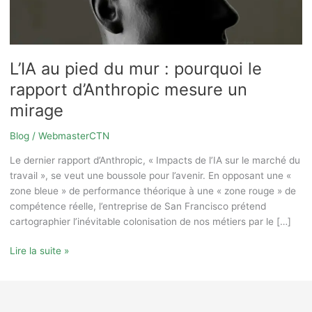
rapport
d’Anthropic
mesure
un
L’IA au pied du mur : pourquoi le
mirage
rapport d’Anthropic mesure un
mirage
Blog
/
WebmasterCTN
Le dernier rapport d’Anthropic, « Impacts de l’IA sur le marché du
travail », se veut une boussole pour l’avenir. En opposant une «
zone bleue » de performance théorique à une « zone rouge » de
compétence réelle, l’entreprise de San Francisco prétend
cartographier l’inévitable colonisation de nos métiers par le […]
Lire la suite »