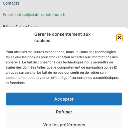
Contacts
Email:
contact@club-transfo-num.fr
Navigation
Gérer le consentement aux
cookies
Le Club
Pour offrir les meilleures expériences, nous utilisons des technologies
Événements
telles que les cookies pour stocker et/ou accéder aux informations des
appareils. Le fait de consentir à ces technologies nous permettra de
traiter des données telles que le comportement de navigation ou les ID
Thematiques
uniques sur ce site. Le fait de ne pas consentir ou de retirer son
consentement peut avoir un effet négatif sur certaines caractéristiques
Publications
et fonctions.
Espace membre
Accepter
Contact
Refuser
T
L
w
i
Voir les préférences