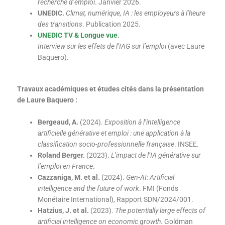
recherche d’emploi
. Janvier 2026.
UNEDIC.
Climat, numérique, IA : les employeurs à l’heure
des transitions
. Publication 2025.
UNEDIC TV & Longue vue
.
Interview sur les effets de l’IAG sur l’emploi
(avec Laure
Baquero).
Travaux académiques et études cités dans la présentation
de Laure Baquero :
Bergeaud
, A.
(2024).
Exposition à l’intelligence
artificielle générative et emploi : une application à la
classification socio-professionnelle française
. INSEE.
Roland Berger.
(2023).
L’impact de l’IA générative sur
l’emploi en France
.
Cazzaniga, M. et al.
(2024).
Gen-
AI:
Artificial
intelligence and the future of
work
. FMI (Fonds
Monétaire International), Rapport SDN/2024/001.
Hatzius, J. et al.
(2023).
The
potentially
large
effects
of
artificial
intelligence on
economic
growth
. Goldman