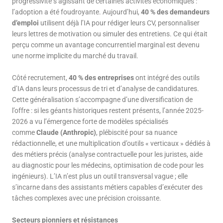
progressivité s’agissant de certaines activités économiques :
l’adoption a été foudroyante. Aujourd’hui,
4
0
% des demandeurs
d’emploi
utilisent déjà l’IA pour rédiger leurs CV, personnaliser
leurs lettres de motivation ou simuler des entretiens. Ce qui était
perçu comme un avantage concurrentiel marginal est devenu
une norme implicite du marché du travail.
Côté recrutement,
40 % des entreprises
ont intégré des outils
d’IA dans leurs processus de tri et d’analyse de candidatures.
Cette généralisation s’accompagne d’une diversification de
l’offre : si les géants historiques restent présents, l’année 2025-
2026 a vu l’émergence forte de modèles spécialisés
comme
Claude (
Anthropic
)
, plébiscité pour sa nuance
rédactionnelle, et une multiplication d’outils « verticaux » dédiés à
des métiers précis (analyse contractuelle pour les juristes, aide
au diagnostic pour les médecins, optimisation de code pour les
ingénieurs). L’IA n’est plus un outil transversal vague ; elle
s’incarne dans des assistants métiers capables d’exécuter des
tâches complexes avec une précision croissante.
Secteurs pionniers et résistances