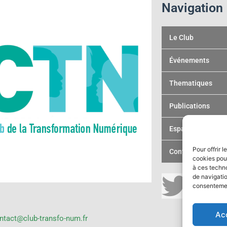
Navigation
Le Club
Événements
Thematiques
Publications
Espace membre
Pour offrir 
Contact
cookies pour
à ces techn
T
L
de navigatio
consentement
s
w
i
Ac
ntact@club-transfo-num.fr