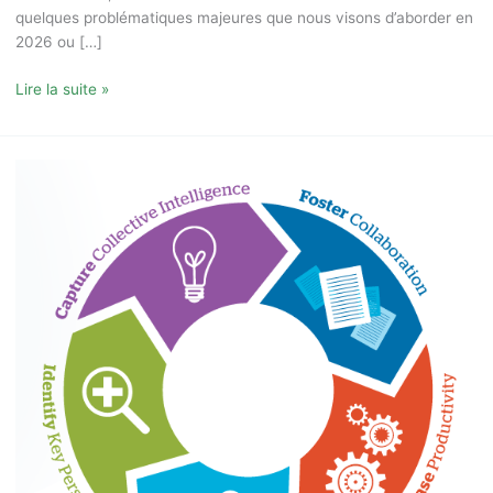
quelques problématiques majeures que nous visons d’aborder en
2026 ou […]
Lire la suite »
5
conseils
pour
votre
projet
de
réseau
social
d’entreprise