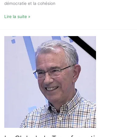
démocratie et la cohésion
Lire la suite »
Le
Club
de
la
Transformation
Numérique
rend
hommage
à
Michel
Volle