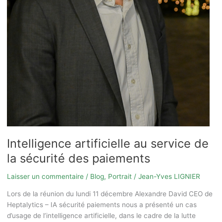
Intelligence artificielle au service de
la sécurité des paiements
Laisser un commentaire
/
Blog
,
Portrait
/
Jean-Yves LIGNIER
Lors de la réunion du lundi 11 décembre Alexandre David CEO de
Heptalytics – IA sécurité paiements nous a présenté un cas
d’usage de l’intelligence artificielle, dans le cadre de la lutte