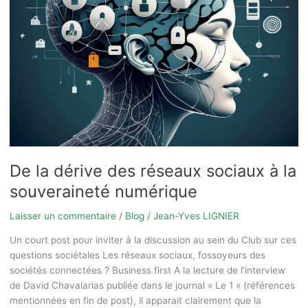
sociaux
à
la
souveraineté
numérique
De la dérive des réseaux sociaux à la
souveraineté numérique
Laisser un commentaire
/
Blog
/
Jean-Yves LIGNIER
Un court post pour inviter à la discussion au sein du Club sur ces
questions sociétales Les réseaux sociaux, fossoyeurs des
sociétés connectées ? Business first A la lecture de l’interview
de David Chavalarias publiée dans le journal « Le 1 » (références
mentionnées en fin de post), il apparait clairement que la