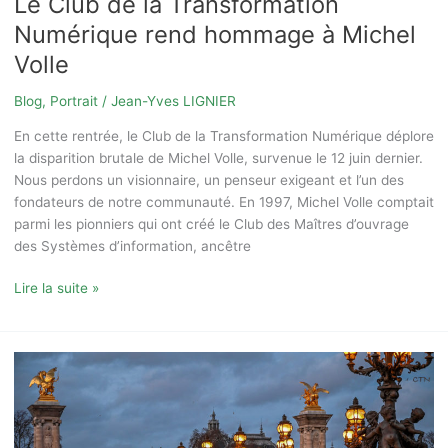
Le Club de la Transformation
Numérique rend hommage à Michel
Volle
Blog
,
Portrait
/
Jean-Yves LIGNIER
En cette rentrée, le Club de la Transformation Numérique déplore
la disparition brutale de Michel Volle, survenue le 12 juin dernier.
Nous perdons un visionnaire, un penseur exigeant et l’un des
fondateurs de notre communauté. En 1997, Michel Volle comptait
parmi les pionniers qui ont créé le Club des Maîtres d’ouvrage
des Systèmes d’information, ancêtre
Lire la suite »
Rétrospective
2023
et
perspectives