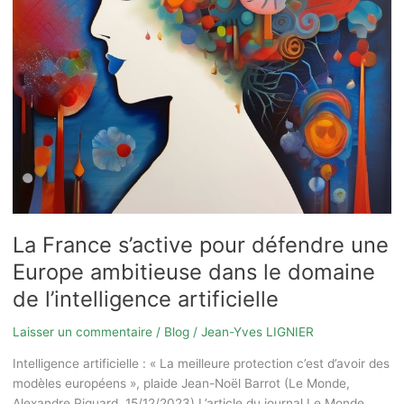
artificielle
La France s’active pour défendre une
Europe ambitieuse dans le domaine
de l’intelligence artificielle
Laisser un commentaire
/
Blog
/
Jean-Yves LIGNIER
Intelligence artificielle : « La meilleure protection c’est d’avoir des
modèles européens », plaide Jean-Noël Barrot (Le Monde,
Alexandre Piquard, 15/12/2023) L’article du journal Le Monde