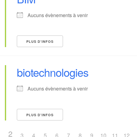
Aucuns évènements à venir
PLUS D’INFOS
biotechnologies
Aucuns évènements à venir
PLUS D’INFOS
2
1
3
4
5
6
7
8
9
10
11
12