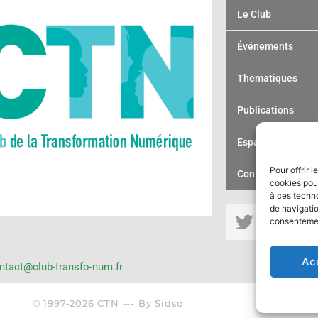
Le Club
Événements
Thematiques
Publications
Espace membre
Pour offrir 
Contact
cookies pour
à ces techn
T
L
de navigatio
consentement
w
i
s
i
n
Ac
t
k
ntact@club-transfo-num.fr
t
e
e
d
©
1997-2026
CTN --- By
Sidso